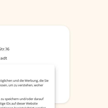
tr.16
tadt
oefer.de
öglichen und die Werbung, die Sie
essen, um zu verstehen, woher
 zu speichern und/oder darauf
ige IDs auf dieser Website