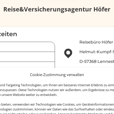
Reise&Versicherungsagentur Höfer
eiten
Reisebüro Höfer
Helmut-Kumpf-S
D-57368 Lennes
Cookie-Zustimmung verwalten
info@reisebuero-h
nd Targeting Technologien, um Ihnen ein besseres Internet-Erlebnis zu erm
+49272360066
 anzupassen. Diese Technologien nutzen wir außerdem, um Ergebnisse zu m
nsere Website weiter zu entwickeln.
oom sind auch außerhalb der
ten um Terminvereinbarung
u bieten, verwenden wir Technologien wie Cookies, um Geräteinformationen
nologien zustimmmen, können wir Daten wie das Surfverhalten oder eindeut