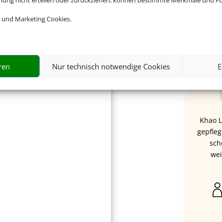
mmung nicht erteilen oder zurückziehen, können bestimmte Merkmale und Fu
 und Marketing Cookies.
Un
ren
Nur technisch notwendige Cookies
E
Khao L
gepfleg
sch
wei