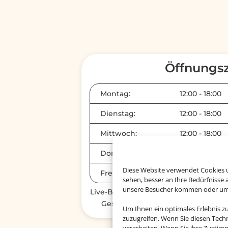
Öffnungsz
Montag:
12:00
-
18:00
Dienstag:
12:00
-
18:00
Mittwoch:
12:00
-
18:00
Donnerstag:
12:00
-
18:00
Diese Website verwendet Cookies u
Freitag:
12:00
-
18:00
sehen, besser an Ihre Bedürfnisse
unsere Besucher kommen oder um u
Live-Beratungen via WhatsApp und Z
Geschäftszeiten möglich, wir bit
Um Ihnen ein optimales Erlebnis z
zuzugreifen. Wenn Sie diesen Tech