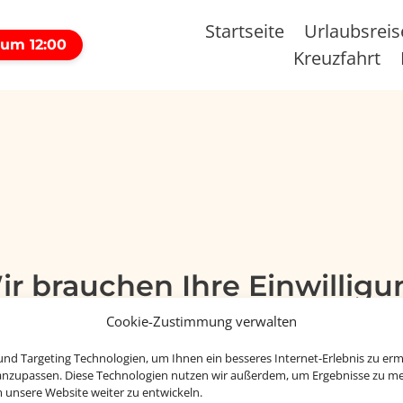
Startseite
Urlaubsrei
 um 12:00
Kreuzfahrt
ir brauchen Ihre Einwilligu
 aktivieren Sie bitte die Cookies. Es werden ggf. pers
Cookie-Zustimmung verwalten
nd Targeting Technologien, um Ihnen ein besseres Internet-Erlebnis zu erm
Cookies akzeptieren
 anzupassen. Diese Technologien nutzen wir außerdem, um Ergebnisse zu m
nsere Website weiter zu entwickeln.