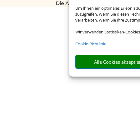
Die Abwicklung der Buchung übe
Um Ihnen ein optimales Erlebnis z
zuzugreifen. Wenn Sie diesen Tech
verarbeiten. Wenn Sie ihre Zusti
Rechtliche In
Wir verwenden Statistiken-Cookies
Cookie-Richtlinie
Impressum
Datenschu
Alle Cookies akzeptie