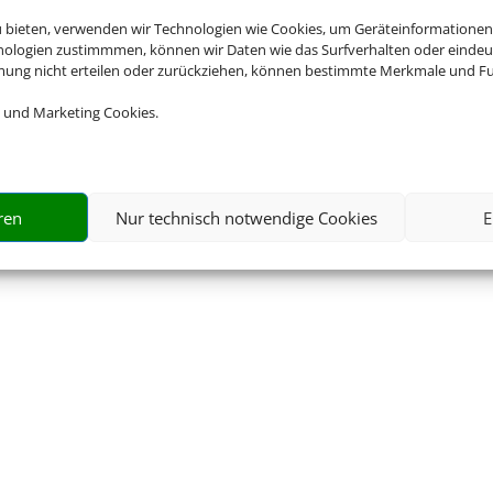
rnimmt Schmetterling International GmbH & Co.KG im
u bieten, verwenden wir Technologien wie Cookies, um Geräteinformationen
nologien zustimmmen, können wir Daten wie das Surfverhalten oder eindeut
mmung nicht erteilen oder zurückziehen, können bestimmte Merkmale und Fu
formationen
 und Marketing Cookies.
tzerklärung
AGB
Kontakt
Service
Blacklisted Airlines
ren
Nur technisch notwendige Cookies
E
© 2026 • Schmetterling