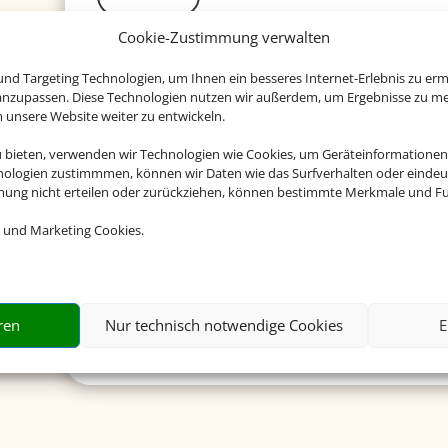
Cookie-Zustimmung verwalten
Deutsche Visa und Konsular G
nd Targeting Technologien, um Ihnen ein besseres Internet-Erlebnis zu erm
 anzupassen. Diese Technologien nutzen wir außerdem, um Ergebnisse zu m
Hier erhalten Sie Visa- und Einreiseinformationen.
nsere Website weiter zu entwickeln.
Mehr dazu
u bieten, verwenden wir Technologien wie Cookies, um Geräteinformationen
nologien zustimmmen, können wir Daten wie das Surfverhalten oder eindeut
mmung nicht erteilen oder zurückziehen, können bestimmte Merkmale und Fu
Reisemedizin
 und Marketing Cookies.
Hier erhalten Sie kompetente reisemedizinische Beratung
Mehr dazu
ren
Nur technisch notwendige Cookies
E