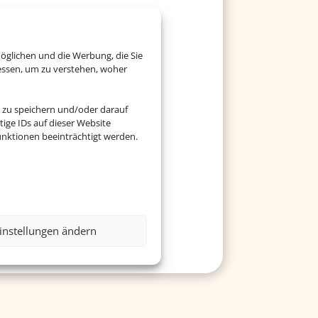
esellschaft
öglichen und die Werbung, die Sie
essen, um zu verstehen, woher
 zu speichern und/oder darauf
ige IDs auf dieser Website
nktionen beeinträchtigt werden.
 für Ihr Ferienziel.
instellungen ändern